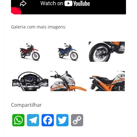
Galeria com mais imagens:
Compartilhar
W
T
F
T
C
h
e
a
w
o