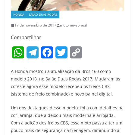
HONDA
SALÃO DUAS RODAS
17 de novembro de 2017
motonewsbrasil
Compartilhar
W
T
F
T
C
h
e
a
w
o
A Honda mostrou a atualização da Bros 160 como
a
l
c
i
p
modelo 2018, no Salão Duas Rodas 2017. Mudaram as
cores e agora esse modelo recebeu os freios CBS
t
e
e
t
y
(sistema de freio combinado) e novo painel digital.
s
g
b
t
L
Um dos destaques desse modelo, foi a com detalhes na
A
r
o
e
i
cor laranja, que a deixou mais moderna e arrojada.
Com a adição dos freios CBS, essa moto passa a ter um
p
a
o
r
n
pouco mais de segurança na frenagem, diminuindo a