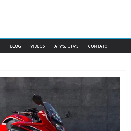
S
BLOG
VÍDEOS
ATV’S, UTV’S
CONTATO