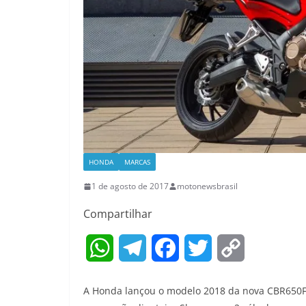
HONDA
MARCAS
1 de agosto de 2017
motonewsbrasil
Compartilhar
W
T
F
T
C
h
e
a
w
o
A Honda lançou o modelo 2018 da nova CBR650F.
a
l
c
i
p