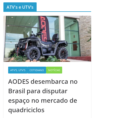
ATV’s e UTV’s
ATV'S, UTV'S
COTIDIANO
NOTÍCIAS
AODES desembarca no
Brasil para disputar
espaço no mercado de
quadriciclos