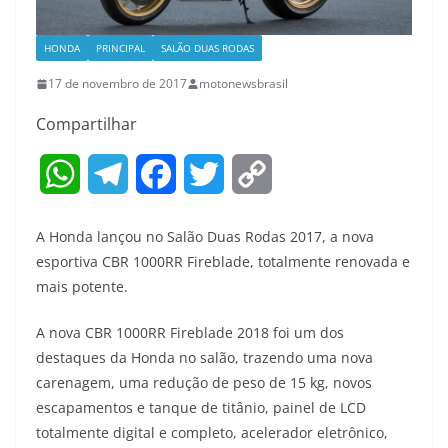
HONDA
PRINCIPAL
SALÃO DUAS RODAS
17 de novembro de 2017
motonewsbrasil
Compartilhar
W
T
F
T
C
h
e
a
w
o
A Honda lançou no Salão Duas Rodas 2017, a nova
a
l
c
i
p
esportiva CBR 1000RR Fireblade, totalmente renovada e
mais potente.
t
e
e
t
y
A nova CBR 1000RR Fireblade 2018 foi um dos
s
g
b
t
L
destaques da Honda no salão, trazendo uma nova
A
r
o
e
i
carenagem, uma redução de peso de 15 kg, novos
escapamentos e tanque de titânio, painel de LCD
p
a
o
r
n
totalmente digital e completo, acelerador eletrônico,