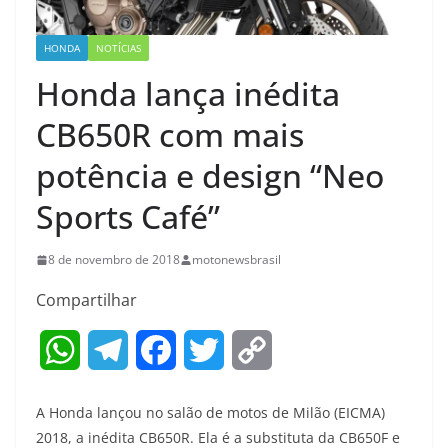
HONDA
NOTÍCIAS
Honda lança inédita
CB650R com mais
potência e design “Neo
Sports Café”
8 de novembro de 2018
motonewsbrasil
Compartilhar
W
T
F
T
C
h
e
a
w
o
A Honda lançou no salão de motos de Milão (EICMA)
a
l
c
i
p
2018, a inédita CB650R. Ela é a substituta da CB650F e