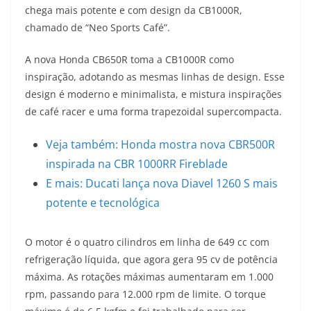
chega mais potente e com design da CB1000R,
t
e
e
t
y
chamado de “Neo Sports Café”.
s
g
b
t
L
A nova Honda CB650R toma a CB1000R como
A
r
o
e
i
inspiração, adotando as mesmas linhas de design. Esse
design é moderno e minimalista, e mistura inspirações
p
a
o
r
n
de café racer e uma forma trapezoidal supercompacta.
p
m
k
k
Veja também: Honda mostra nova CBR500R
inspirada na CBR 1000RR Fireblade
E mais: Ducati lança nova Diavel 1260 S mais
potente e tecnológica
O motor é o quatro cilindros em linha de 649 cc com
refrigeração líquida, que agora gera 95 cv de potência
máxima. As rotações máximas aumentaram em 1.000
rpm, passando para 12.000 rpm de limite. O torque