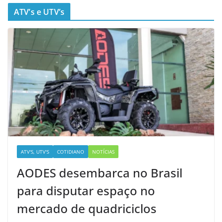
ATV’s e UTV’s
ATV'S, UTV'S
COTIDIANO
NOTÍCIAS
AODES desembarca no Brasil
para disputar espaço no
mercado de quadriciclos