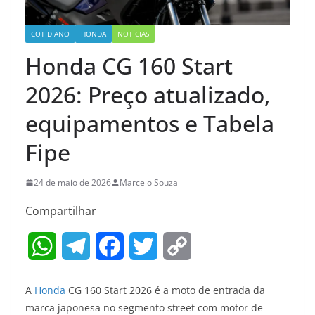
COTIDIANO
HONDA
NOTÍCIAS
Honda CG 160 Start
2026: Preço atualizado,
equipamentos e Tabela
Fipe
24 de maio de 2026
Marcelo Souza
Compartilhar
W
T
F
T
C
h
e
a
w
o
A
Honda
CG 160 Start 2026 é a moto de entrada da
a
l
c
i
p
marca japonesa no segmento street com motor de