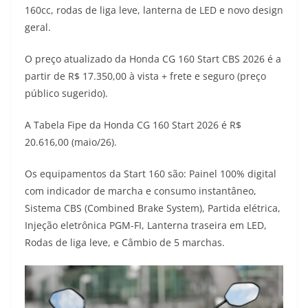
160cc, rodas de liga leve, lanterna de LED e novo design
t
e
e
t
y
geral.
s
g
b
t
L
O preço atualizado da Honda CG 160 Start CBS 2026 é a
A
r
o
e
i
partir de R$ 17.350,00 à vista + frete e seguro (preço
público sugerido).
p
a
o
r
n
p
m
k
k
A Tabela Fipe da Honda CG 160 Start 2026 é R$
20.616,00 (maio/26).
Os equipamentos da Start 160 são: Painel 100% digital
com indicador de marcha e consumo instantâneo,
Sistema CBS (Combined Brake System), Partida elétrica,
Injeção eletrônica PGM-FI, Lanterna traseira em LED,
Rodas de liga leve, e Câmbio de 5 marchas.