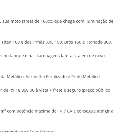
, sua moto street de 160cc, que chega com iluminação de
itan 160 e das ‘irmãs’ XRE 190, Bros 160 e Tornado 300.
 no tanque e nas carenagens laterais, além de novo
rata Metálico, Vermelho Perolizado e Preto Metálico.
 de R$ 18.350,00 à vista + frete e seguro (preço público
cm³ com potência máxima de 14,7 CV e consegue atingir a
 depende de vários fatores.