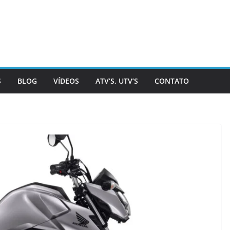
S
BLOG
VÍDEOS
ATV’S, UTV’S
CONTATO