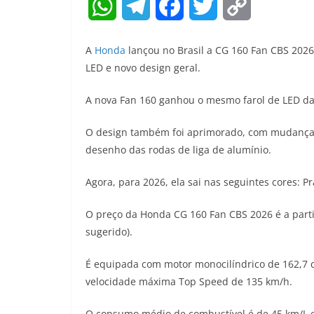
W
T
F
T
C
h
e
a
w
o
A
Honda
lançou no Brasil a CG 160 Fan CBS 2026
a
l
c
i
p
LED e novo design geral.
t
e
e
t
y
A nova Fan 160 ganhou o mesmo farol de LED da T
s
g
b
t
L
O design também foi aprimorado, com mudanças
A
r
o
e
i
desenho das rodas de liga de alumínio.
p
a
o
r
n
Agora, para 2026, ela sai nas seguintes cores: P
p
m
k
k
O preço da Honda CG 160 Fan CBS 2026 é a partir
sugerido).
É equipada com motor monocilíndrico de 162,7 
velocidade máxima Top Speed de 135 km/h.
O consumo médio de combustível é de 45 km/L e