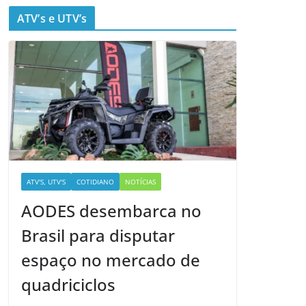
ATV’s e UTV’s
ATV'S, UTV'S
COTIDIANO
NOTÍCIAS
AODES desembarca no
Brasil para disputar
espaço no mercado de
quadriciclos