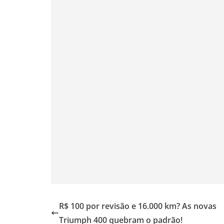
A
r
o
e
i
p
a
o
r
n
p
m
k
k
R$ 100 por revisão e 16.000 km? As novas
Triumph 400 quebram o padrão!