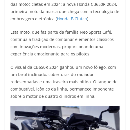
das motocicletas em 2024: a nova Honda CB650R 2024,
t
e
e
t
y
primeira moto da marca que chega com a tecnologia de
s
g
b
t
L
embreagem eletrônica (
Honda E-Clutch
).
A
r
o
e
i
Esta moto, que faz parte da família Neo Sports Café,
continua a tradição de combinar elementos clássicos
p
a
o
r
n
com inovações modernas, proporcionando uma
p
m
k
k
experiência emocionante para os pilotos.
O visual da CB650R 2024 ganhou um novo fôlego, com
um farol inclinado, coberturas do radiador
redesenhadas e uma traseira mais nítida. O tanque de
combustível, icônico da linha, permanece imponente
sobre o motor de quatro cilindros em linha.