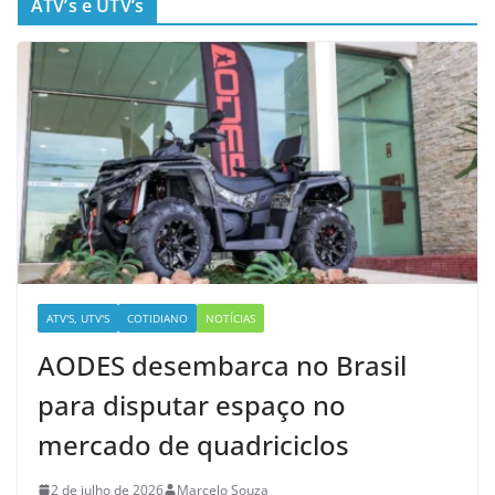
ATV’s e UTV’s
ATV'S, UTV'S
COTIDIANO
NOTÍCIAS
AODES desembarca no Brasil
para disputar espaço no
mercado de quadriciclos
2 de julho de 2026
Marcelo Souza