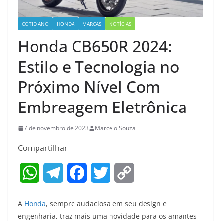
COTIDIANO
HONDA
MARCAS
NOTÍCIAS
Honda CB650R 2024:
Estilo e Tecnologia no
Próximo Nível Com
Embreagem Eletrônica
7 de novembro de 2023
Marcelo Souza
Compartilhar
W
T
F
T
C
h
e
a
w
o
A
Honda
, sempre audaciosa em seu design e
a
l
c
i
p
engenharia, traz mais uma novidade para os amantes