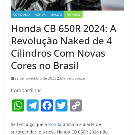
COTIDIANO
HONDA
MARCAS
NOTÍCIAS
Honda CB 650R 2024: A
Revolução Naked de 4
Cilindros Com Novas
Cores no Brasil
22 de novembro de 2023
Marcelo Souza
Compartilhar
W
T
F
T
C
h
e
a
w
o
Se tem algo que a
Honda
domina é a arte de
a
l
c
i
p
surpreender, e a nova Honda CB 650R 2024 não