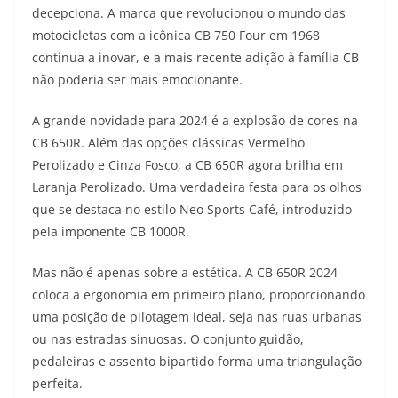
decepciona. A marca que revolucionou o mundo das
t
e
e
t
y
motocicletas com a icônica CB 750 Four em 1968
s
g
b
t
L
continua a inovar, e a mais recente adição à família CB
não poderia ser mais emocionante.
A
r
o
e
i
A grande novidade para 2024 é a explosão de cores na
p
a
o
r
n
CB 650R. Além das opções clássicas Vermelho
p
m
k
k
Perolizado e Cinza Fosco, a CB 650R agora brilha em
Laranja Perolizado. Uma verdadeira festa para os olhos
que se destaca no estilo Neo Sports Café, introduzido
pela imponente CB 1000R.
Mas não é apenas sobre a estética. A CB 650R 2024
coloca a ergonomia em primeiro plano, proporcionando
uma posição de pilotagem ideal, seja nas ruas urbanas
ou nas estradas sinuosas. O conjunto guidão,
pedaleiras e assento bipartido forma uma triangulação
perfeita.