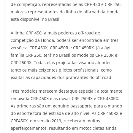
de competição, representadas pelas CRF 450 e CRF 250,
t
e
e
t
y
maiores representantes da linha de off-road da Honda,
s
g
b
t
L
está disponível no Brasil.
A
r
o
e
i
A linha CRF 450, a mais poderosa off-road de
competição da Honda, poderá ser encontrada em três
p
a
o
r
n
versões: CRF 450X, CRF 450R e CRF 450RX. Já a ágil
p
m
k
k
família CRF 250, terá no Brasil os modelos CRF 250R e
CRF 250RX. Todas elas projetadas visando atender
tanto os mais exigentes pilotos profissionais, como
exaltar as capacidades dos praticantes do off-road.
Três modelos merecem destaque especial: a totalmente
renovada CRF 450X e as novas CRF 250RX e CRF 450RX.
As primeiras são um genuíno passaporte para o mundo
do esporte fora de estrada de alto nível. As CRF 450RX e
CRF450X, em versão 2019, receberam muitos
aperfeiçoamentos, resultando em motocicletas ainda