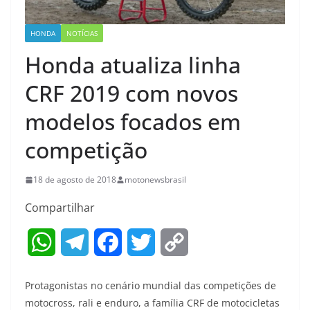
HONDA
NOTÍCIAS
Honda atualiza linha
CRF 2019 com novos
modelos focados em
competição
18 de agosto de 2018
motonewsbrasil
Compartilhar
W
T
F
T
C
h
e
a
w
o
Protagonistas no cenário mundial das competições de
a
l
c
i
p
motocross, rali e enduro, a família CRF de motocicletas