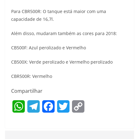
Para CBR500R: O tanque está maior com uma
capacidade de 16,7l.
Além disso, mudaram também as cores para 2018:
CB500F: Azul perolizado e Vermelho
CB500X: Verde perolizado e Vermelho perolizado
CBR500R: Vermelho
Compartilhar
W
T
F
T
C
h
e
a
w
o
a
l
c
i
p