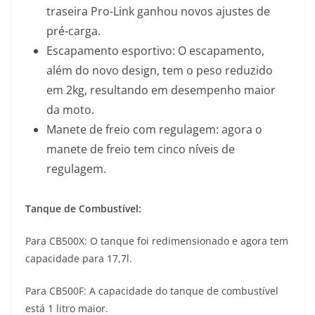
p
m
k
k
traseira Pro-Link ganhou novos ajustes de
pré-carga.
Escapamento esportivo: O escapamento,
além do novo design, tem o peso reduzido
em 2kg, resultando em desempenho maior
da moto.
Manete de freio com regulagem: agora o
manete de freio tem cinco níveis de
regulagem.
Tanque de Combustível:
Para CB500X: O tanque foi redimensionado e agora tem
capacidade para 17,7l.
Para CB500F: A capacidade do tanque de combustível
está 1 litro maior.