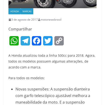
HONDA
MARCAS
3 de agosto de 2017
motonewsbrasil
Compartilhar
W
T
F
T
C
h
e
a
w
o
A Honda atualizou toda a linha 500cc para 2018. Agora,
a
l
c
i
p
todos os modelos possuem algumas alterações, de
acordo com a marca.
t
e
e
t
y
Para todos os modelos:
s
g
b
t
L
A
r
o
e
i
Novas suspensões: A suspensão dianteira
com garfo telescópico ajustável melhora a
p
a
o
r
n
maneabilidade da moto. E a suspensão