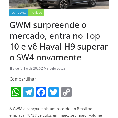
COTIDIANO
NOTÍCIAS
GWM surpreende o
mercado, entra no Top
10 e vê Haval H9 superar
o SW4 novamente
3 de junho de 2026
Marcelo Souza
Compartilhar
W
T
F
T
C
h
e
a
w
o
A GWM alcançou mais um recorde no Brasil ao
a
l
c
i
p
emplacar 7.437 veículos em maio, seu maior volume