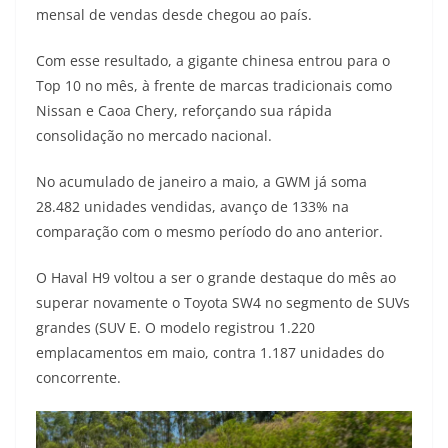
mensal de vendas desde chegou ao país.
t
e
e
t
y
Com esse resultado, a gigante chinesa entrou para o
s
g
b
t
L
Top 10 no mês, à frente de marcas tradicionais como
A
r
o
e
i
Nissan e Caoa Chery, reforçando sua rápida
consolidação no mercado nacional.
p
a
o
r
n
p
m
k
k
No acumulado de janeiro a maio, a GWM já soma
28.482 unidades vendidas, avanço de 133% na
comparação com o mesmo período do ano anterior.
O Haval H9 voltou a ser o grande destaque do mês ao
superar novamente o Toyota SW4 no segmento de SUVs
grandes (SUV E. O modelo registrou 1.220
emplacamentos em maio, contra 1.187 unidades do
concorrente.