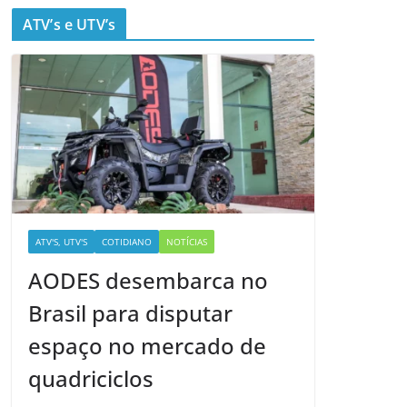
ATV’s e UTV’s
ATV'S, UTV'S
COTIDIANO
NOTÍCIAS
AODES desembarca no
Brasil para disputar
espaço no mercado de
quadriciclos