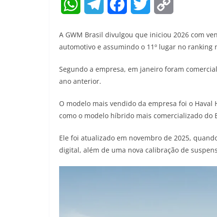
W
T
F
T
C
h
e
a
w
o
A GWM Brasil divulgou que iniciou 2026 com v
a
l
c
i
p
automotivo e assumindo o 11º lugar no ranking 
t
e
e
t
y
Segundo a empresa, em janeiro foram comercia
ano anterior.
s
g
b
t
L
A
r
o
e
i
O modelo mais vendido da empresa foi o Haval 
como o modelo híbrido mais comercializado do Br
p
a
o
r
n
Ele foi atualizado em novembro de 2025, quando
p
m
k
k
digital, além de uma nova calibração de suspen