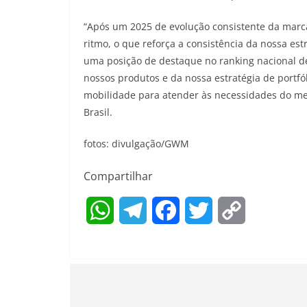
“Após um 2025 de evolução consistente da marc
ritmo, o que reforça a consistência da nossa es
uma posição de destaque no ranking nacional 
nossos produtos e da nossa estratégia de portfó
mobilidade para atender às necessidades do me
Brasil.
fotos: divulgação/GWM
Compartilhar
W
T
F
T
C
h
e
a
w
o
a
l
c
i
p
t
e
e
t
y