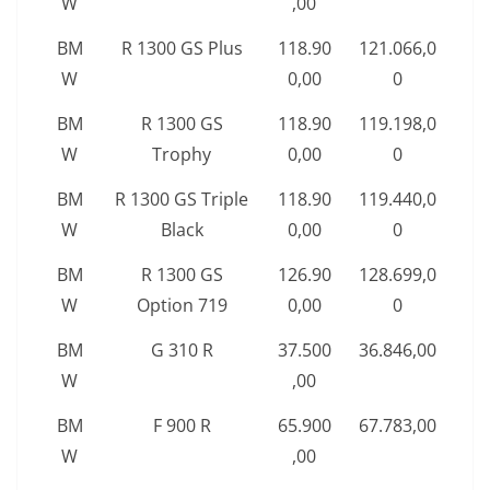
W
,00
BM
R 1300 GS Plus
118.90
121.066,0
W
0,00
0
BM
R 1300 GS
118.90
119.198,0
W
Trophy
0,00
0
BM
R 1300 GS Triple
118.90
119.440,0
W
Black
0,00
0
BM
R 1300 GS
126.90
128.699,0
W
Option 719
0,00
0
BM
G 310 R
37.500
36.846,00
W
,00
BM
F 900 R
65.900
67.783,00
W
,00