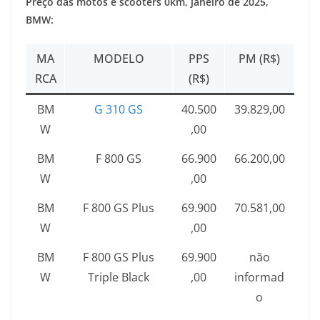
Preço das motos e scooters 0km,
janeiro de 2025
,
BMW:
MA
MODELO
PPS
PM (R$)
RCA
(R$)
BM
G 310 GS
40.500
39.829,00
W
,00
BM
F 800 GS
66.900
66.200,00
W
,00
BM
F 800 GS Plus
69.900
70.581,00
W
,00
BM
F 800 GS Plus
69.900
não
W
Triple Black
,00
informad
o