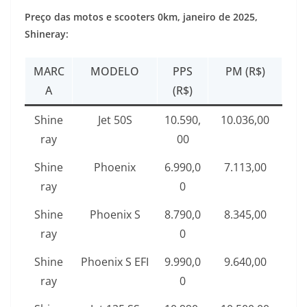
Preço das motos e scooters 0km,
janeiro de 2025
,
Shineray:
MARC
MODELO
PPS
PM (R$)
A
(R$)
Shine
Jet 50S
10.590,
10.036,00
ray
00
Shine
Phoenix
6.990,0
7.113,00
ray
0
Shine
Phoenix S
8.790,0
8.345,00
ray
0
Shine
Phoenix S EFI
9.990,0
9.640,00
ray
0