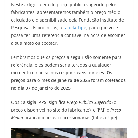
Neste artigo, além do preço público sugerido pelos
t
e
e
t
y
fabricantes, apresentaremos também o preço médio
s
g
b
t
L
calculado e disponibilizado pela Fundação Instituto de
Pesquisas Econômicas, a
tabela Fipe
, para que você
A
r
o
e
i
possa ter uma referência confiável na hora de escolher
a sua moto ou scooter.
p
a
o
r
n
p
m
k
k
Lembramos que os preços a seguir são somente para
referência, eles podem ser alterados a qualquer
momento e não somos responsáveis por eles.
Os
preços para o mês de janeiro de 2025 foram coletados
no dia 07 de janeiro de 2025
.
Obs.: a sigla
‘PPS’
significa
Preço Público Sugerido
(o
preço disponível no site do fabricante), e
‘PM’
é
Preço
Médio
praticado pelas concessionárias (tabela Fipe).