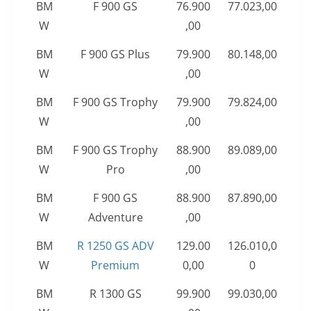
BM
F 900 GS
76.900
77.023,00
W
,00
BM
F 900 GS Plus
79.900
80.148,00
W
,00
BM
F 900 GS Trophy
79.900
79.824,00
W
,00
BM
F 900 GS Trophy
88.900
89.089,00
W
Pro
,00
BM
F 900 GS
88.900
87.890,00
W
Adventure
,00
BM
R 1250 GS ADV
129.00
126.010,0
W
Premium
0,00
0
BM
R 1300 GS
99.900
99.030,00