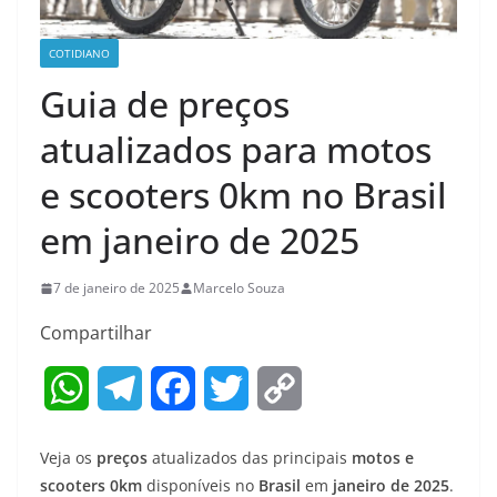
COTIDIANO
Guia de preços
atualizados para motos
e scooters 0km no Brasil
em janeiro de 2025
7 de janeiro de 2025
Marcelo Souza
Compartilhar
W
T
F
T
C
h
e
a
w
o
Veja os
preços
atualizados das principais
motos e
a
l
c
i
p
scooters 0km
disponíveis no
Brasil
em
janeiro de 2025
.