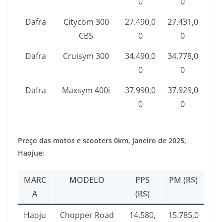
0
0
Dafra
Citycom 300
27.490,0
27.431,0
CBS
0
0
Dafra
Cruisym 300
34.490,0
34.778,0
0
0
Dafra
Maxsym 400i
37.990,0
37.929,0
0
0
Preço das motos e scooters 0km,
janeiro de 2025
,
Haojue:
MARC
MODELO
PPS
PM (R$)
A
(R$)
Haoju
Chopper Road
14.580,
15.785,0