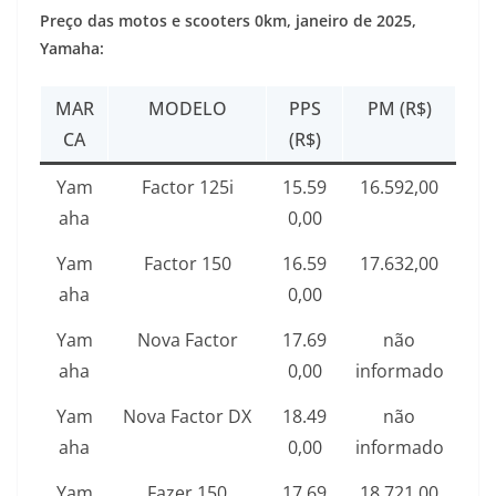
Preço das motos e scooters 0km,
janeiro de 2025
,
Yamaha:
MAR
MODELO
PPS
PM (R$)
CA
(R$)
Yam
Factor 125i
15.59
16.592,00
aha
0,00
Yam
Factor 150
16.59
17.632,00
aha
0,00
Yam
Nova Factor
17.69
não
aha
0,00
informado
Yam
Nova Factor DX
18.49
não
aha
0,00
informado
Yam
Fazer 150
17.69
18.721,00