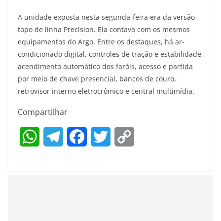
A unidade exposta nesta segunda-feira era da versão
topo de linha Precision. Ela contava com os mesmos
equipamentos do Argo. Entre os destaques, há ar-
condicionado digital, controles de tração e estabilidade,
acendimento automático dos faróis, acesso e partida
por meio de chave presencial, bancos de couro,
retrovisor interno eletrocrômico e central multimídia.
Compartilhar
W
T
F
T
C
h
e
a
w
o
a
l
c
i
p
t
e
e
t
y
s
g
b
t
L