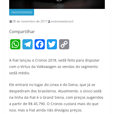
UNCATEGORIZED
28 de novembro de 2017
motonewsbrasil
Compartilhar
W
T
F
T
C
h
e
a
w
o
A Fiat lançou o Cronos 2018, sedã feito para disputar
a
l
c
i
p
com o Virtus da Volkswagen as vendas do segmento
sedã médio.
t
e
e
t
y
Ele entrará no lugar do Linea e do Siena, que já se
s
g
b
t
L
despediram dos brasileiros. Atualmente, o único sedã
A
r
o
e
i
na linha da Fiat é o Grand Siena, com preços sugeridos
a partir de R$ 45.790. O Cronos custará mais do que
p
a
o
r
n
isso, mas a Fiat ainda não divulgou preços.