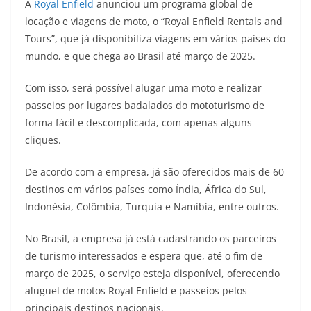
A
Royal Enfield
anunciou um programa global de
a
l
c
i
p
locação e viagens de moto, o “Royal Enfield Rentals and
Tours”, que já disponibiliza viagens em vários países do
t
e
e
t
y
mundo, e que chega ao Brasil até março de 2025.
s
g
b
t
L
Com isso, será possível alugar uma moto e realizar
A
r
o
e
i
passeios por lugares badalados do mototurismo de
forma fácil e descomplicada, com apenas alguns
p
a
o
r
n
cliques.
p
m
k
k
De acordo com a empresa, já são oferecidos mais de 60
destinos em vários países como Índia, África do Sul,
Indonésia, Colômbia, Turquia e Namíbia, entre outros.
No Brasil, a empresa já está cadastrando os parceiros
de turismo interessados e espera que, até o fim de
março de 2025, o serviço esteja disponível, oferecendo
aluguel de motos Royal Enfield e passeios pelos
principais destinos nacionais.