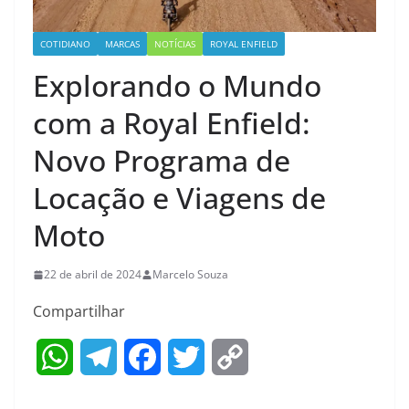
COTIDIANO
MARCAS
NOTÍCIAS
ROYAL ENFIELD
Explorando o Mundo
com a Royal Enfield:
Novo Programa de
Locação e Viagens de
Moto
22 de abril de 2024
Marcelo Souza
Compartilhar
W
T
F
T
C
h
e
a
w
o