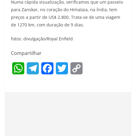
Numa rápida visualização, verificamos que um passeio
para Zanskar, no coração do Himalaia, na Índia, tem
preços a partir de US$ 2.800. Trata-se de uma viagem
de 1270 km, com duração de 9 dias.
fotos: divulgação/Royal Enfield
Compartilhar
W
T
F
T
C
h
e
a
w
o
a
l
c
i
p
t
e
e
t
y
s
g
b
t
L
A
r
o
e
i