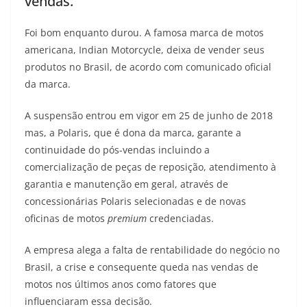
vendas.
s
g
b
t
L
Foi bom enquanto durou. A famosa marca de motos
A
r
o
e
i
americana, Indian Motorcycle, deixa de vender seus
produtos no Brasil, de acordo com comunicado oficial
p
a
o
r
n
da marca.
p
m
k
k
A suspensão entrou em vigor em 25 de junho de 2018
mas, a Polaris, que é dona da marca, garante a
continuidade do pós-vendas incluindo a
comercialização de peças de reposição, atendimento à
garantia e manutenção em geral, através de
concessionárias Polaris selecionadas e de novas
oficinas de motos
premium
credenciadas.
A empresa alega a falta de rentabilidade do negócio no
Brasil, a crise e consequente queda nas vendas de
motos nos últimos anos como fatores que
influenciaram essa decisão.