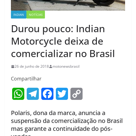
INDIAN
NOTÍCIAS
Durou pouco: Indian
Motorcycle deixa de
comercializar no Brasil
26 de junho de 2018
motonewsbrasil
Compartilhar
W
T
F
T
C
h
e
a
w
o
Polaris, dona da marca, anuncia a
a
l
c
i
p
suspensão da comercialização no Brasil
mas garante a continuidade do pós-
t
e
e
t
y