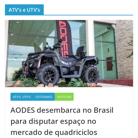
ATV’s e UTV’s
ATV'S, UTV'S
COTIDIANO
NOTÍCIAS
AODES desembarca no Brasil
para disputar espaço no
mercado de quadriciclos