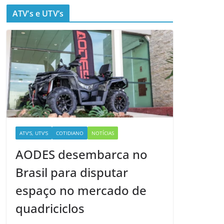
ATV’s e UTV’s
ATV'S, UTV'S
COTIDIANO
NOTÍCIAS
AODES desembarca no
Brasil para disputar
espaço no mercado de
quadriciclos