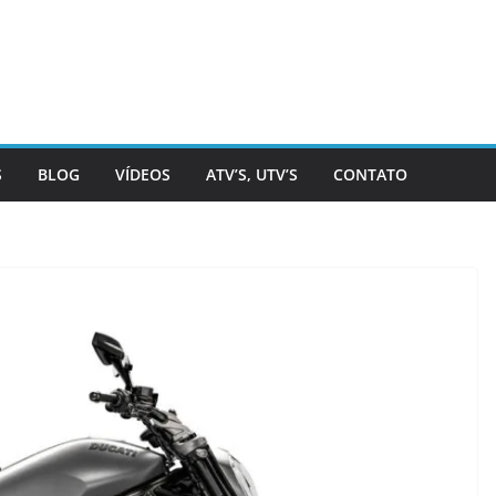
S
BLOG
VÍDEOS
ATV’S, UTV’S
CONTATO