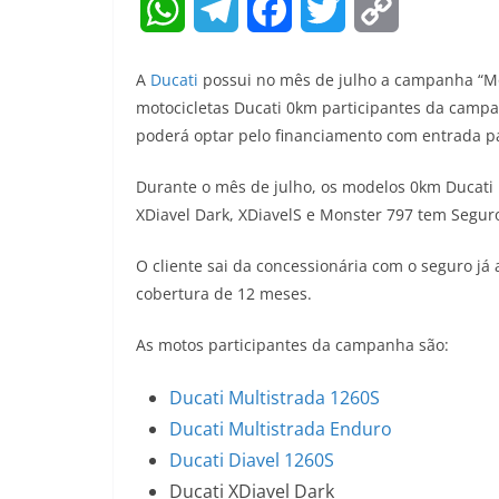
W
T
F
T
C
h
e
a
w
o
A
Ducati
possui no mês de julho a campanha “Mo
a
l
c
i
p
motocicletas Ducati 0km participantes da campa
poderá optar pelo financiamento com entrada p
t
e
e
t
y
Durante o mês de julho, os modelos 0km Ducati 
s
g
b
t
L
XDiavel Dark, XDiavelS e Monster 797 tem Segur
A
r
o
e
i
O cliente sai da concessionária com o seguro já
p
a
o
r
n
cobertura de 12 meses.
p
m
k
k
As motos participantes da campanha são:
Ducati Multistrada 1260S
Ducati Multistrada Enduro
Ducati Diavel 1260S
Ducati XDiavel Dark