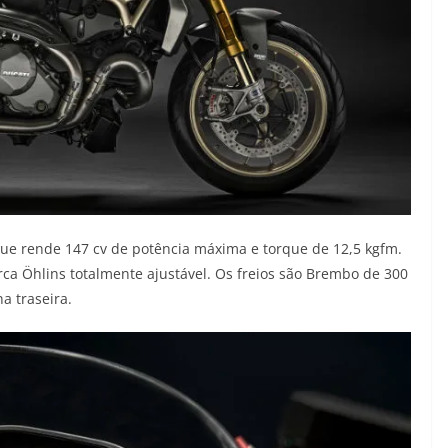
que rende 147 cv de potência máxima e torque de 12,5 kgfm.
rca Öhlins totalmente ajustável. Os freios são Brembo de 300
a traseira.