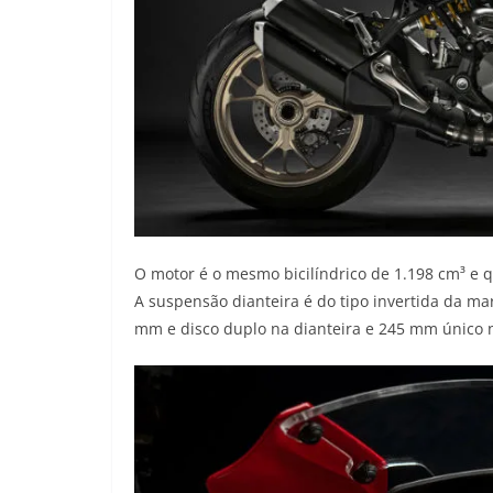
O motor é o mesmo bicilíndrico de 1.198 cm³ e 
A suspensão dianteira é do tipo invertida da ma
mm e disco duplo na dianteira e 245 mm único n