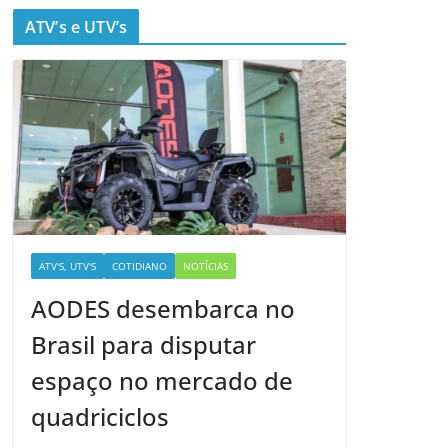
ATV’s e UTV’s
ATV'S, UTV'S
COTIDIANO
NOTÍCIAS
AODES desembarca no
Brasil para disputar
espaço no mercado de
quadriciclos