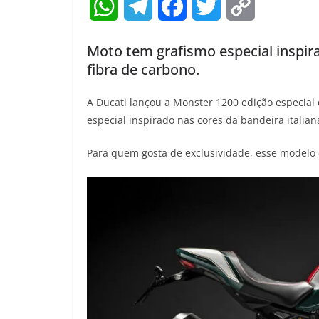
W
T
F
T
C
h
e
a
w
o
Moto tem grafismo especial inspira
a
l
c
i
p
fibra de carbono.
t
e
e
t
y
A Ducati lançou a Monster 1200 edição especial
s
g
b
t
L
especial inspirado nas cores da bandeira itali
A
r
o
e
i
Para quem gosta de exclusividade, esse modelo 
p
a
o
r
n
p
m
k
k