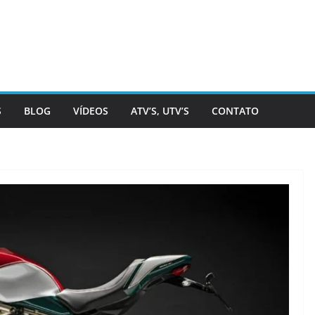
S
BLOG
VÍDEOS
ATV’S, UTV’S
CONTATO