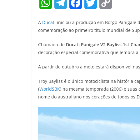
W
T
F
T
C
h
e
a
w
o
A
Ducati
iniciou a produção em Borgo Panigale 
a
l
c
i
p
comemoração ao primeiro título mundial de Supe
t
e
e
t
y
Chamada de
Ducati Panigale V2 Bayliss 1st Ch
decoração especial comemorativa que lembra a
s
g
b
t
L
A
r
o
e
i
A partir de outubro a moto estará disponível n
p
a
o
r
n
Troy Bayliss é o único motociclista na história 
(
WorldSBK
) na mesma temporada (2006) e suas 
p
m
k
k
nome do australiano nos corações de todos os Du