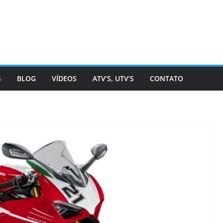
S
BLOG
VÍDEOS
ATV’S, UTV’S
CONTATO