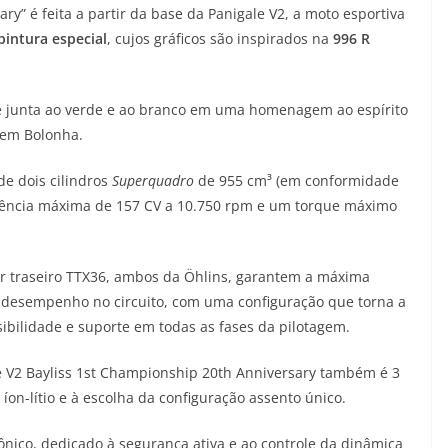
ry” é feita a partir da base da Panigale V2, a moto esportiva
pintura especial
, cujos gráficos são inspirados na
996 R
se junta ao verde e ao branco em uma homenagem ao espírito
 em Bolonha.
e dois cilindros
Superquadro
de 955 cm³ (em conformidade
otência máxima de 157 CV a 10.750 rpm e um torque máximo
or traseiro TTX36, ambos da Öhlins, garantem a máxima
r desempenho no circuito, com uma configuração que torna a
sibilidade e suporte em todas as fases da pilotagem.
 V2 Bayliss 1st Championship 20th Anniversary também é 3
íon-lítio e à escolha da configuração assento único.
ônico, dedicado à segurança ativa e ao controle da dinâmica