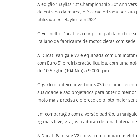
A edição “Bayliss 1st Championship 20º Anniversa
de entrada da marca, e é caracterizada por sua
utilizada por Bayliss em 2001.
O vermelho Ducati é a cor principal da moto e 
italiano da fabricante de motocicletas com sede
A Ducati Panigale V2 é equipada com um motor d
com Euro 5) e refrigeração líquida, com uma p
de 10,5 kgfm (104 Nm) a 9.000 rpm.
O garfo dianteiro invertido NX30 e o amorteced
suavidade e são projetados para obter o melho
moto mais precisa e oferece ao piloto maior sen
Em comparação com a versão padrão, a Panigale
kg mais leve, graças à adoção de uma bateria de 
A Ducati Panigale V2 chega com um pacote eletr