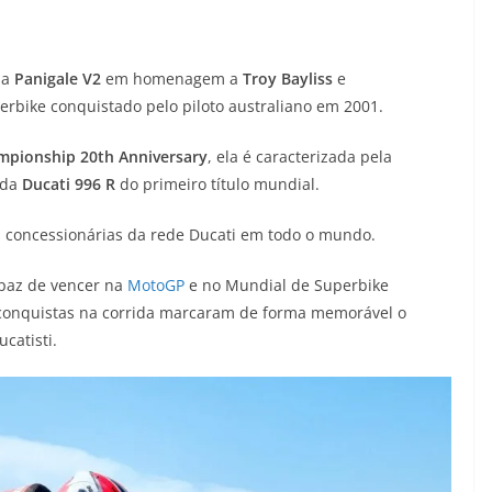
da
Panigale V2
em homenagem a
Troy Bayliss
e
rbike conquistado pelo piloto australiano em 2001.
ampionship 20th Anniversary
, ela é caracterizada pela
 da
Ducati 996 R
do primeiro título mundial.
as concessionárias da rede Ducati em todo o mundo.
capaz de vencer na
MotoGP
e no Mundial de Superbike
conquistas na corrida marcaram de forma memorável o
catisti.