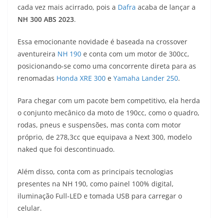
cada vez mais acirrado, pois a
Dafra
acaba de lançar a
t
e
e
t
y
NH 300 ABS 2023
.
s
g
b
t
L
Essa emocionante novidade é baseada na crossover
A
r
o
e
i
aventureira
NH 190
e conta com um motor de 300cc,
posicionando-se como uma concorrente direta para as
p
a
o
r
n
renomadas
Honda XRE 300
e
Yamaha Lander 250
.
p
m
k
k
Para chegar com um pacote bem competitivo, ela herda
o conjunto mecânico da moto de 190cc, como o quadro,
rodas, pneus e suspensões, mas conta com motor
próprio, de 278,3cc que equipava a Next 300, modelo
naked que foi descontinuado.
Além disso, conta com as principais tecnologias
presentes na NH 190, como painel 100% digital,
iluminação Full-LED e tomada USB para carregar o
celular.