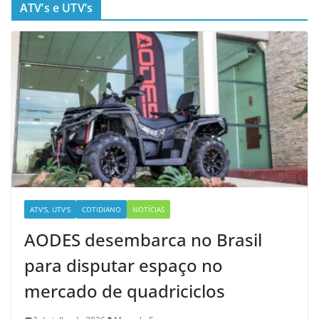
ATV’s e UTV’s
ATV'S, UTV'S
COTIDIANO
NOTÍCIAS
AODES desembarca no Brasil
para disputar espaço no
mercado de quadriciclos