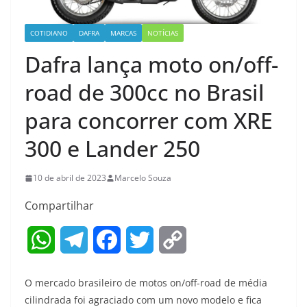
COTIDIANO
DAFRA
MARCAS
NOTÍCIAS
Dafra lança moto on/off-
road de 300cc no Brasil
para concorrer com XRE
300 e Lander 250
10 de abril de 2023
Marcelo Souza
Compartilhar
W
T
F
T
C
h
e
a
w
o
O mercado brasileiro de motos on/off-road de média
a
l
c
i
p
cilindrada foi agraciado com um novo modelo e fica