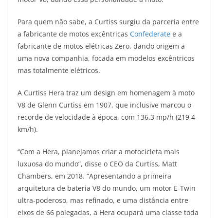
s
g
b
t
L
Para quem não sabe, a Curtiss surgiu da parceria entre
A
r
o
e
i
a fabricante de motos excêntricas
Confederate
e a
fabricante de motos elétricas Zero, dando origem a
p
a
o
r
n
uma nova companhia, focada em modelos excêntricos
p
m
k
k
mas totalmente elétricos.
A Curtiss Hera traz um design em homenagem à moto
V8 de Glenn Curtiss em 1907, que inclusive marcou o
recorde de velocidade à época, com 136.3 mp/h (219,4
km/h).
“Com a Hera, planejamos criar a motocicleta mais
luxuosa do mundo”, disse o CEO da Curtiss, Matt
Chambers, em 2018. “Apresentando a primeira
arquitetura de bateria V8 do mundo, um motor E-Twin
ultra-poderoso, mas refinado, e uma distância entre
eixos de 66 polegadas, a Hera ocupará uma classe toda