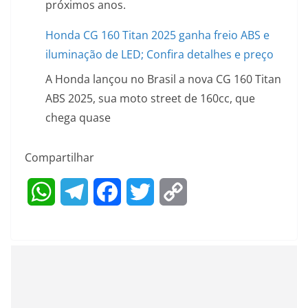
próximos anos.
Honda CG 160 Titan 2025 ganha freio ABS e
iluminação de LED; Confira detalhes e preço
A Honda lançou no Brasil a nova CG 160 Titan
ABS 2025, sua moto street de 160cc, que
chega quase
Compartilhar
W
T
F
T
C
h
e
a
w
o
a
l
c
i
p
t
e
e
t
y
s
g
b
t
L