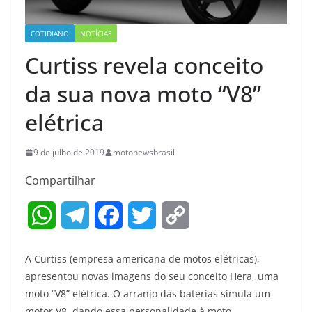
COTIDIANO
NOTÍCIAS
Curtiss revela conceito
da sua nova moto “V8”
elétrica
9 de julho de 2019
motonewsbrasil
Compartilhar
W
T
F
T
C
h
e
a
w
o
A Curtiss (empresa americana de motos elétricas),
a
l
c
i
p
apresentou novas imagens do seu conceito Hera, uma
moto “V8” elétrica. O arranjo das baterias simula um
t
e
e
t
y
motor V8, dando essa personalidade à moto.