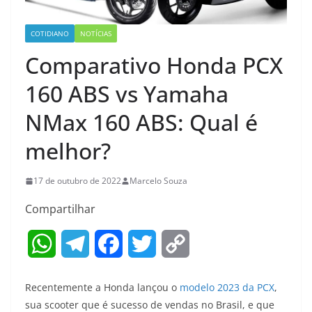
COTIDIANO
NOTÍCIAS
Comparativo Honda PCX
160 ABS vs Yamaha
NMax 160 ABS: Qual é
melhor?
17 de outubro de 2022
Marcelo Souza
Compartilhar
W
T
F
T
C
h
e
a
w
o
Recentemente a Honda lançou o
modelo 2023 da PCX
,
a
l
c
i
p
sua scooter que é sucesso de vendas no Brasil, e que