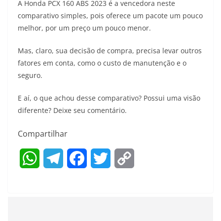
A Honda PCX 160 ABS 2023 é a vencedora neste
comparativo simples, pois oferece um pacote um pouco
melhor, por um preço um pouco menor.
Mas, claro, sua decisão de compra, precisa levar outros
fatores em conta, como o custo de manutenção e o
seguro.
E aí, o que achou desse comparativo? Possui uma visão
diferente? Deixe seu comentário.
Compartilhar
W
T
F
T
C
h
e
a
w
o
a
l
c
i
p
t
e
e
t
y