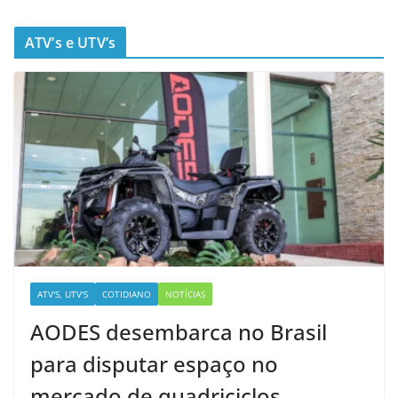
ATV’s e UTV’s
ATV'S, UTV'S
COTIDIANO
NOTÍCIAS
AODES desembarca no Brasil
para disputar espaço no
mercado de quadriciclos