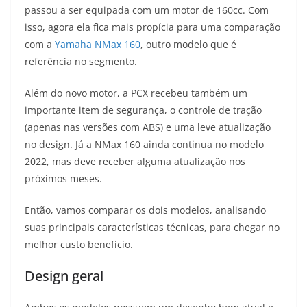
passou a ser equipada com um motor de 160cc. Com
t
e
e
t
y
isso, agora ela fica mais propícia para uma comparação
s
g
b
t
L
com a
Yamaha NMax 160
, outro modelo que é
referência no segmento.
A
r
o
e
i
Além do novo motor, a PCX recebeu também um
p
a
o
r
n
importante item de segurança, o controle de tração
p
m
k
k
(apenas nas versões com ABS) e uma leve atualização
no design. Já a NMax 160 ainda continua no modelo
2022, mas deve receber alguma atualização nos
próximos meses.
Então, vamos comparar os dois modelos, analisando
suas principais características técnicas, para chegar no
melhor custo benefício.
Design geral