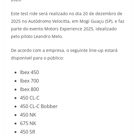
s
g
b
t
L
Este test ride será realizado no dia 20 de dezembro de
A
r
o
e
i
2025 no Autódromo Velocitta, em Mogi Guaçu (SP), e faz
parte do evento Motors Experience 2025, idealizado
p
a
o
r
n
pelo piloto Leandro Melo.
p
m
k
k
De acordo com a empresa, o seguinte line-up estará
disponível para o público:
Ibex 450
Ibex 700
Ibex 800
450 CL-C
450 CL-C Bobber
450 NK
675 NK
450 SR