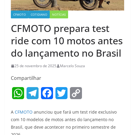
CFMOTO
COTIDIANO
NOTÍCIAS
CFMOTO prepara test
ride com 10 motos antes
do lançamento no Brasil
25 de novembro de 2025
Marcelo Souza
Compartilhar
W
T
F
T
C
h
e
a
w
o
A
CFMOTO
anunciou que fará um test ride exclusivo
a
l
c
i
p
com 10 modelos de motos antes do lançamento no
Brasil, que deve acontecer no primeiro semestre de
t
e
e
t
y
2026.