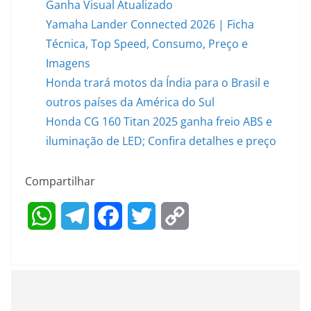
Ganha Visual Atualizado
Yamaha Lander Connected 2026 | Ficha
Técnica, Top Speed, Consumo, Preço e
Imagens
Honda trará motos da Índia para o Brasil e
outros países da América do Sul
Honda CG 160 Titan 2025 ganha freio ABS e
iluminação de LED; Confira detalhes e preço
Compartilhar
W
T
F
T
C
h
e
a
w
o
a
l
c
i
p
t
e
e
t
y