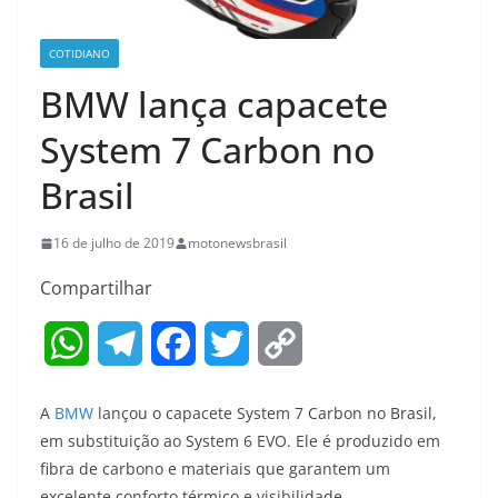
COTIDIANO
BMW lança capacete
System 7 Carbon no
Brasil
16 de julho de 2019
motonewsbrasil
Compartilhar
W
T
F
T
C
h
e
a
w
o
A
BMW
lançou o capacete System 7 Carbon no Brasil,
a
l
c
i
p
em substituição ao System 6 EVO. Ele é produzido em
fibra de carbono e materiais que garantem um
t
e
e
t
y
excelente conforto térmico e visibilidade.