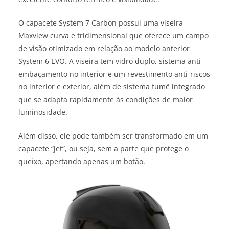
s
g
b
t
L
O capacete System 7 Carbon possui uma viseira
A
r
o
e
i
Maxview curva e tridimensional que oferece um campo
de visão otimizado em relação ao modelo anterior
p
a
o
r
n
System 6 EVO. A viseira tem vidro duplo, sistema anti-
p
m
k
k
embaçamento no interior e um revestimento anti-riscos
no interior e exterior, além de sistema fumê integrado
que se adapta rapidamente às condições de maior
luminosidade.
Além disso, ele pode também ser transformado em um
capacete “jet”, ou seja, sem a parte que protege o
queixo, apertando apenas um botão.