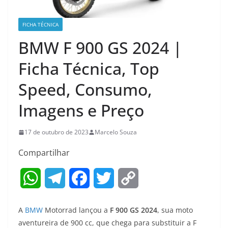
FICHA TÉCNICA
BMW F 900 GS 2024 |
Ficha Técnica, Top
Speed, Consumo,
Imagens e Preço
17 de outubro de 2023
Marcelo Souza
Compartilhar
W
T
F
T
C
h
e
a
w
o
A
BMW
Motorrad lançou a
F 900 GS 2024
, sua moto
a
l
c
i
p
aventureira de 900 cc, que chega para substituir a F