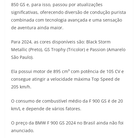
850 GS e, para isso, passou por atualizações
t
e
e
t
y
significativas, oferecendo diversão de condução purista
s
g
b
t
L
combinada com tecnologia avançada e uma sensação
de aventura ainda maior.
A
r
o
e
i
Para 2024, as cores disponíveis são: Black Storm
p
a
o
r
n
Metallic (Preto), GS Trophy (Tricolor) e Passion (Amarelo
p
m
k
k
São Paulo).
Ela possui motor de 895 cm³ com potência de 105 CV e
consegue atingir a velocidade máxima Top Speed de
205 km/h.
O consumo de combustível médio da F 900 GS é de 20
km/L e depende de vários fatores.
O preço da BMW F 900 GS 2024 no Brasil ainda não foi
anunciado.