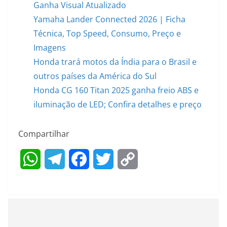
Ganha Visual Atualizado
Yamaha Lander Connected 2026 | Ficha
Técnica, Top Speed, Consumo, Preço e
Imagens
Honda trará motos da Índia para o Brasil e
outros países da América do Sul
Honda CG 160 Titan 2025 ganha freio ABS e
iluminação de LED; Confira detalhes e preço
Compartilhar
W
T
F
T
C
h
e
a
w
o
a
l
c
i
p
t
e
e
t
y