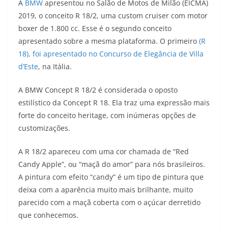
A
BMW
apresentou no Salão de Motos de Milão (EICMA)
a
l
c
i
p
2019, o conceito R 18/2, uma custom cruiser com motor
boxer de 1.800 cc. Esse é o segundo conceito
t
e
e
t
y
apresentado sobre a mesma plataforma. O primeiro
(R
s
g
b
t
L
18), foi apresentado no Concurso de Elegância de Villa
d’Este
, na Itália.
A
r
o
e
i
A BMW Concept R 18/2 é considerada o oposto
p
a
o
r
n
estilístico da Concept R 18. Ela traz uma expressão mais
p
m
k
k
forte do conceito heritage, com inúmeras opções de
customizações.
A R 18/2 apareceu com uma cor chamada de “Red
Candy Apple”, ou “maçã do amor” para nós brasileiros.
A pintura com efeito “candy” é um tipo de pintura que
deixa com a aparência muito mais brilhante, muito
parecido com a maçã coberta com o açúcar derretido
que conhecemos.