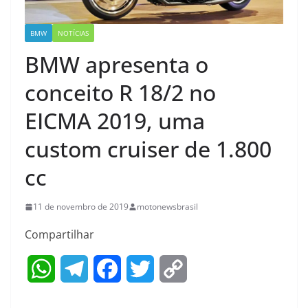
BMW
NOTÍCIAS
BMW apresenta o
conceito R 18/2 no
EICMA 2019, uma
custom cruiser de 1.800
cc
11 de novembro de 2019
motonewsbrasil
Compartilhar
W
T
F
T
C
h
e
a
w
o