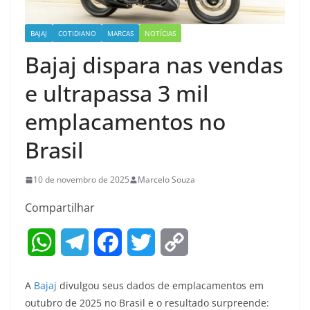
BAJAJ
COTIDIANO
MARCAS
NOTÍCIAS
Bajaj dispara nas vendas
e ultrapassa 3 mil
emplacamentos no
Brasil
10 de novembro de 2025
Marcelo Souza
Compartilhar
W
T
F
T
C
h
e
a
w
o
A
Bajaj
divulgou seus dados de emplacamentos em
a
l
c
i
p
outubro de 2025 no Brasil e o resultado surpreende: