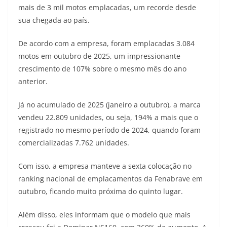
mais de 3 mil motos emplacadas, um recorde desde
t
e
e
t
y
sua chegada ao país.
s
g
b
t
L
De acordo com a empresa, foram emplacadas 3.084
A
r
o
e
i
motos em outubro de 2025, um impressionante
crescimento de 107% sobre o mesmo mês do ano
p
a
o
r
n
anterior.
p
m
k
k
Já no acumulado de 2025 (janeiro a outubro), a marca
vendeu 22.809 unidades, ou seja, 194% a mais que o
registrado no mesmo período de 2024, quando foram
comercializadas 7.762 unidades.
Com isso, a empresa manteve a sexta colocação no
ranking nacional de emplacamentos da Fenabrave em
outubro, ficando muito próxima do quinto lugar.
Além disso, eles informam que o modelo que mais