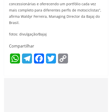
concessionárias e oferecendo um portfólio cada vez
mais completo para diferentes perfis de motociclistas”,
afirma Waldyr Ferreira, Managing Director da Bajaj do
Brasil.
fotos: divulgação/Bajaj
Compartilhar
W
T
F
T
C
h
e
a
w
o
a
l
c
i
p
t
e
e
t
y
s
g
b
t
L
A
r
o
e
i