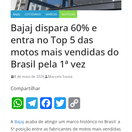
BAJAJ
COTIDIANO
MARCAS
NOTÍCIAS
Bajaj dispara 60% e
entra no Top 5 das
motos mais vendidas do
Brasil pela 1ª vez
8 de maio de 2026
Marcelo Souza
Compartilhar
W
T
F
T
C
h
e
a
w
o
A
Bajaj
acaba de atingir um marco histórico no Brasil: a
a
l
c
i
p
5ª posição entre as fabricantes de motos mais vendidas