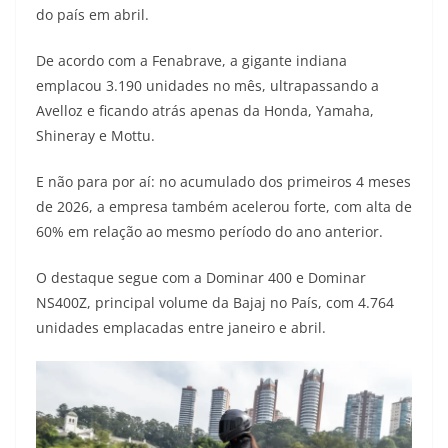
do país em abril.
t
e
e
t
y
De acordo com a Fenabrave, a gigante indiana
s
g
b
t
L
emplacou 3.190 unidades no mês, ultrapassando a
A
r
o
e
i
Avelloz e ficando atrás apenas da Honda, Yamaha,
Shineray e Mottu.
p
a
o
r
n
p
m
k
k
E não para por aí: no acumulado dos primeiros 4 meses
de 2026, a empresa também acelerou forte, com alta de
60% em relação ao mesmo período do ano anterior.
O destaque segue com a Dominar 400 e Dominar
NS400Z, principal volume da Bajaj no País, com 4.764
unidades emplacadas entre janeiro e abril.