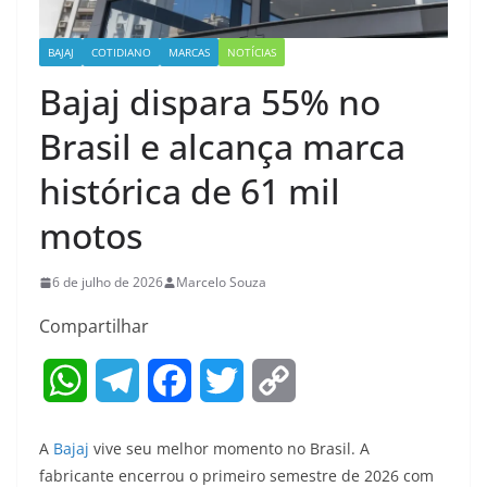
BAJAJ
COTIDIANO
MARCAS
NOTÍCIAS
Bajaj dispara 55% no
Brasil e alcança marca
histórica de 61 mil
motos
6 de julho de 2026
Marcelo Souza
Compartilhar
W
T
F
T
C
h
e
a
w
o
A
Bajaj
vive seu melhor momento no Brasil. A
a
l
c
i
p
fabricante encerrou o primeiro semestre de 2026 com