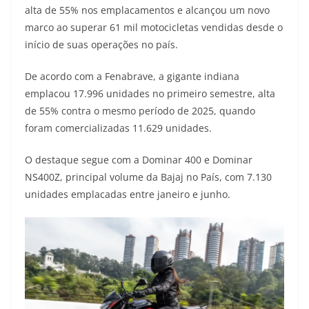
alta de 55% nos emplacamentos e alcançou um novo
t
e
e
t
y
marco ao superar 61 mil motocicletas vendidas desde o
s
g
b
t
L
início de suas operações no país.
A
r
o
e
i
De acordo com a Fenabrave, a gigante indiana
emplacou 17.996 unidades no primeiro semestre, alta
p
a
o
r
n
de 55% contra o mesmo período de 2025, quando
p
m
k
k
foram comercializadas 11.629 unidades.
O destaque segue com a Dominar 400 e Dominar
NS400Z, principal volume da Bajaj no País, com 7.130
unidades emplacadas entre janeiro e junho.