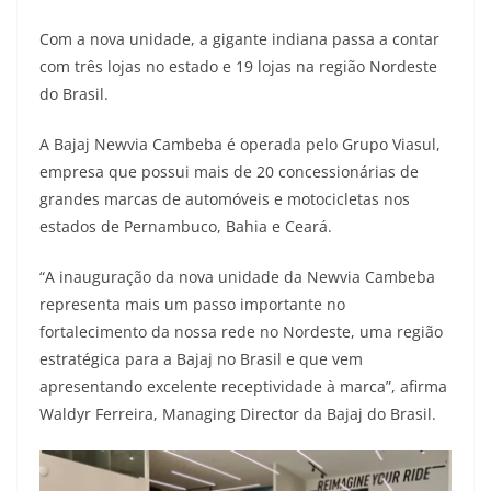
t
e
e
t
y
Com a nova unidade, a gigante indiana passa a contar
com três lojas no estado e 19 lojas na região Nordeste
s
g
b
t
L
do Brasil.
A
r
o
e
i
A Bajaj Newvia Cambeba é operada pelo Grupo Viasul,
p
a
o
r
n
empresa que possui mais de 20 concessionárias de
p
m
k
k
grandes marcas de automóveis e motocicletas nos
estados de Pernambuco, Bahia e Ceará.
“A inauguração da nova unidade da Newvia Cambeba
representa mais um passo importante no
fortalecimento da nossa rede no Nordeste, uma região
estratégica para a Bajaj no Brasil e que vem
apresentando excelente receptividade à marca”, afirma
Waldyr Ferreira, Managing Director da Bajaj do Brasil.