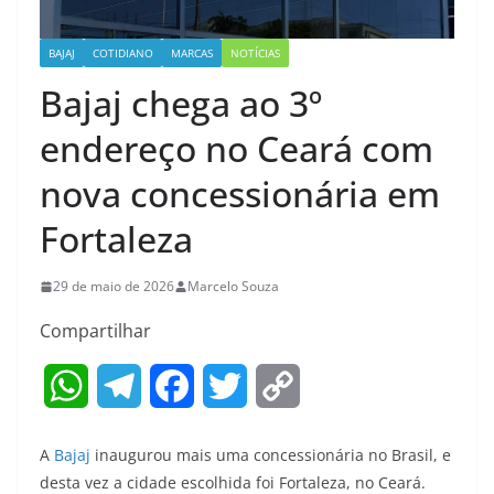
BAJAJ
COTIDIANO
MARCAS
NOTÍCIAS
Bajaj chega ao 3º
endereço no Ceará com
nova concessionária em
Fortaleza
29 de maio de 2026
Marcelo Souza
Compartilhar
W
T
F
T
C
h
e
a
w
o
A
Bajaj
inaugurou mais uma concessionária no Brasil, e
a
l
c
i
p
desta vez a cidade escolhida foi Fortaleza, no Ceará.