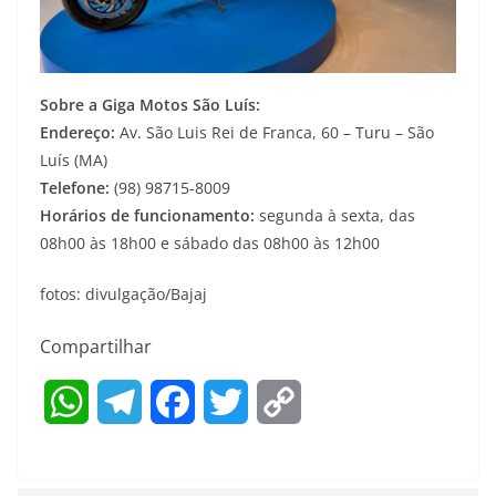
Sobre a Giga Motos São Luís:
Endereço:
Av. São Luis Rei de Franca, 60 – Turu – São
Luís (MA)
Telefone:
(98) 98715-8009
Horários de funcionamento:
segunda à sexta, das
08h00 às 18h00 e sábado das 08h00 às 12h00
fotos: divulgação/Bajaj
Compartilhar
W
T
F
T
C
h
e
a
w
o
a
l
c
i
p