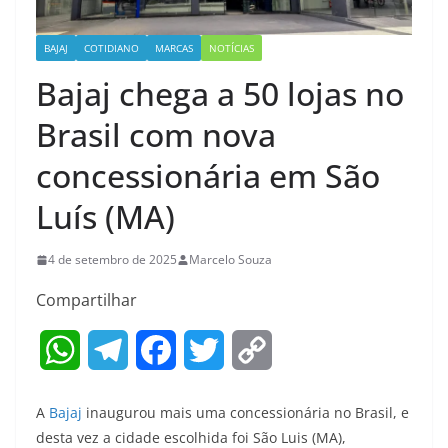
BAJAJ
COTIDIANO
MARCAS
NOTÍCIAS
Bajaj chega a 50 lojas no
Brasil com nova
concessionária em São
Luís (MA)
4 de setembro de 2025
Marcelo Souza
Compartilhar
W
T
F
T
C
h
e
a
w
o
A
Bajaj
inaugurou mais uma concessionária no Brasil, e
a
l
c
i
p
desta vez a cidade escolhida foi São Luis (MA),