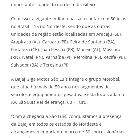
importante cidade do nordeste brasileiro.
t
e
e
t
y
Com isso, a gigante indiana passa a contar com 50 lojas
s
g
b
t
L
no Brasil – 15 no Nordeste, sendo que as outras
A
r
o
e
i
unidades da região estão localizadas em Aracaju (SE),
Arapiraca (AL), Caruaru (PE), Feira de Santana (BA),
p
a
o
r
n
Fortaleza (CE), João Pessoa (PB), Maceió (AL), Mossoró
p
m
k
k
(RN), Natal (RN), Parnaíba (PI), Petrolina (PE), Recife (PE),
Salvador (BA) e Teresina (PI).
A Bajaj Giga Motos São Luís integra o grupo Motobel,
que atua há mais de 50 anos nos segmentos de
veículos e equipamentos pesados, e está localizada na
Av. São Luís Rei de França, 60 – Turu.
“Com a chegada a São Luís, conquistamos a presença
da Bajaj em todos os estados do Nordeste e
alcançamos o importante marco de 50 concessionárias