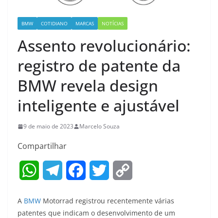
BMW
COTIDIANO
MARCAS
NOTÍCIAS
Assento revolucionário:
registro de patente da
BMW revela design
inteligente e ajustável
9 de maio de 2023
Marcelo Souza
Compartilhar
W
T
F
T
C
h
e
a
w
o
A
BMW
Motorrad registrou recentemente várias
a
l
c
i
p
patentes que indicam o desenvolvimento de um