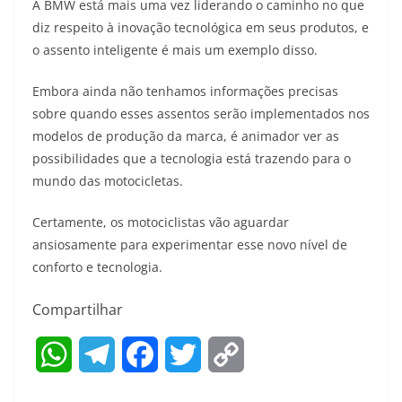
A BMW está mais uma vez liderando o caminho no que
diz respeito à inovação tecnológica em seus produtos, e
o assento inteligente é mais um exemplo disso.
Embora ainda não tenhamos informações precisas
sobre quando esses assentos serão implementados nos
modelos de produção da marca, é animador ver as
possibilidades que a tecnologia está trazendo para o
mundo das motocicletas.
Certamente, os motociclistas vão aguardar
ansiosamente para experimentar esse novo nível de
conforto e tecnologia.
Compartilhar
W
T
F
T
C
h
e
a
w
o