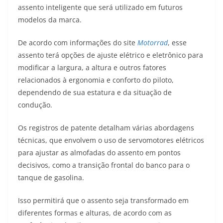
assento inteligente que será utilizado em futuros
t
e
e
t
y
modelos da marca.
s
g
b
t
L
De acordo com informações do site
Motorrad
, esse
A
r
o
e
i
assento terá opções de ajuste elétrico e eletrônico para
modificar a largura, a altura e outros fatores
p
a
o
r
n
relacionados à ergonomia e conforto do piloto,
p
m
k
k
dependendo de sua estatura e da situação de
condução.
Os registros de patente detalham várias abordagens
técnicas, que envolvem o uso de servomotores elétricos
para ajustar as almofadas do assento em pontos
decisivos, como a transição frontal do banco para o
tanque de gasolina.
Isso permitirá que o assento seja transformado em
diferentes formas e alturas, de acordo com as