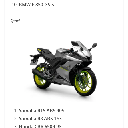
BMW F 850 GS
5
Sport
Yamaha R15 ABS
405
Yamaha R3 ABS
163
Honda CBR 650R
98