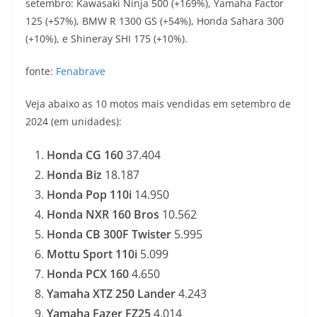
setembro: Kawasaki Ninja 500 (+169%), Yamaha Factor
125 (+57%), BMW R 1300 GS (+54%), Honda Sahara 300
(+10%), e Shineray SHI 175 (+10%).
fonte:
Fenabrave
Veja abaixo as 10 motos mais vendidas em setembro de
2024 (em unidades):
Honda CG 160
37.404
Honda Biz
18.187
Honda
Pop 110i
14.950
Honda
NXR 160 Bros
10.562
Honda CB 300F Twister
5.995
Mottu Sport 110i
5.099
Honda PCX 160
4.650
Yamaha XTZ 250 Lander
4.243
Yamaha Fazer FZ25
4.014