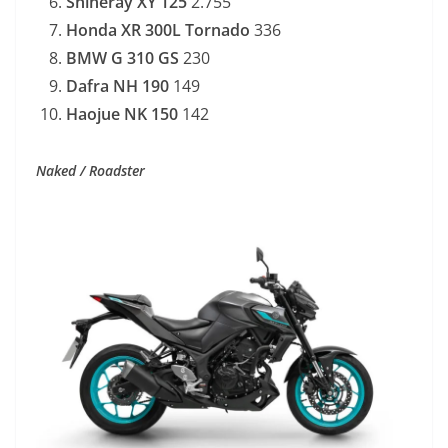
Shineray XY 125
2.755
Honda XR 300L Tornado
336
BMW G 310 GS
230
Dafra NH 190
149
Haojue NK 150
142
Naked / Roadster