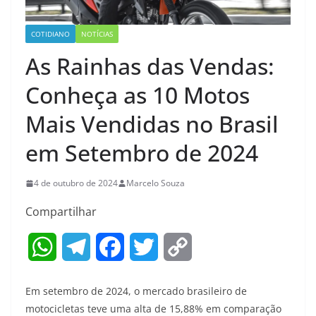
COTIDIANO
NOTÍCIAS
As Rainhas das Vendas:
Conheça as 10 Motos
Mais Vendidas no Brasil
em Setembro de 2024
4 de outubro de 2024
Marcelo Souza
Compartilhar
W
T
F
T
C
h
e
a
w
o
Em setembro de 2024, o mercado brasileiro de
a
l
c
i
p
motocicletas teve uma alta de 15,88% em comparação