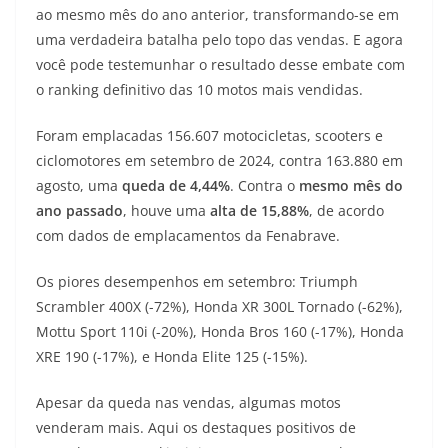
ao mesmo mês do ano anterior, transformando-se em
t
e
e
t
y
uma verdadeira batalha pelo topo das vendas. E agora
s
g
b
t
L
você pode testemunhar o resultado desse embate com
o ranking definitivo das 10 motos mais vendidas.
A
r
o
e
i
Foram emplacadas 156.607 motocicletas, scooters e
p
a
o
r
n
ciclomotores em setembro de 2024, contra 163.880 em
p
m
k
k
agosto, uma
queda de 4,44%
. Contra o
mesmo mês do
ano passado
, houve uma
alta de 15,88%
, de acordo
com dados de emplacamentos da Fenabrave.
Os piores desempenhos em setembro: Triumph
Scrambler 400X (-72%), Honda XR 300L Tornado (-62%),
Mottu Sport 110i (-20%), Honda Bros 160 (-17%), Honda
XRE 190 (-17%), e Honda Elite 125 (-15%).
Apesar da queda nas vendas, algumas motos
venderam mais. Aqui os destaques positivos de