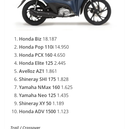
Honda Biz
18.187
Honda Pop 110i
14.950
Honda PCX 160
4.650
Honda Elite 125
2.445
Avelloz AZ1
1.861
Shineray SHI 175
1.828
Yamaha NMax 160
1.625
Yamaha Neo 125
1.435
Shineray XY 50
1.189
Honda ADV 150
0
1.123
Trail / Crossover