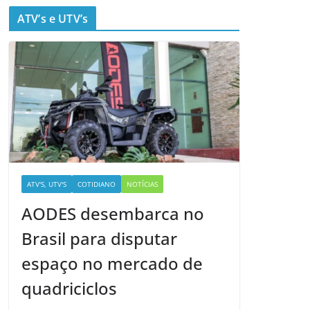
ATV’s e UTV’s
ATV'S, UTV'S
COTIDIANO
NOTÍCIAS
AODES desembarca no
Brasil para disputar
espaço no mercado de
quadriciclos