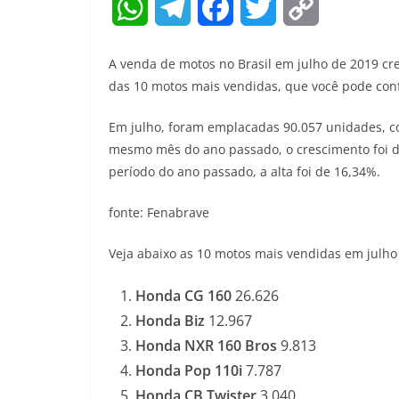
W
T
F
T
C
h
e
a
w
o
A venda de motos no Brasil em julho de 2019 cr
a
l
c
i
p
das 10 motos mais vendidas, que você pode conf
t
e
e
t
y
Em julho, foram emplacadas 90.057 unidades, co
mesmo mês do ano passado, o crescimento foi d
s
g
b
t
L
período do ano passado, a alta foi de 16,34%.
A
r
o
e
i
fonte: Fenabrave
p
a
o
r
n
Veja abaixo as 10 motos mais vendidas em julho
p
m
k
k
Honda CG 160
26.626
Honda Biz
12.967
Honda NXR 160 Bros
9.813
Honda Pop 110i
7.787
Honda CB Twister
3.040