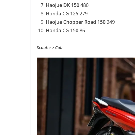
Haojue DK 150
480
Honda CG 125
279
Haojue Chopper Road 150
249
Honda CG 150
86
Scooter / Cub