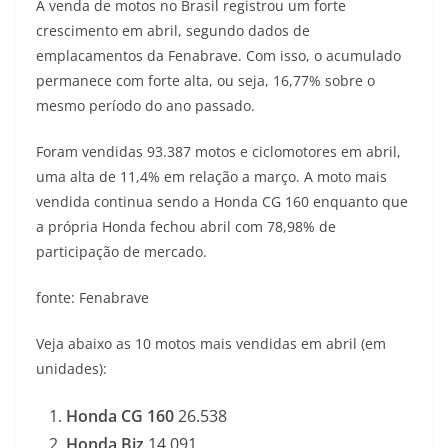
A venda de motos no Brasil registrou um forte
a
l
c
i
p
crescimento em abril, segundo dados de
emplacamentos da Fenabrave. Com isso, o acumulado
t
e
e
t
y
permanece com forte alta, ou seja, 16,77% sobre o
s
g
b
t
L
mesmo período do ano passado.
A
r
o
e
i
Foram vendidas 93.387 motos e ciclomotores em abril,
uma alta de 11,4% em relação a março. A moto mais
p
a
o
r
n
vendida continua sendo a Honda CG 160 enquanto que
p
m
k
k
a própria Honda fechou abril com 78,98% de
participação de mercado.
fonte: Fenabrave
Veja abaixo as 10 motos mais vendidas em abril (em
unidades):
Honda CG 160
26.538
Honda Biz
14.091