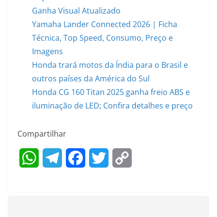
Ganha Visual Atualizado
Yamaha Lander Connected 2026 | Ficha
Técnica, Top Speed, Consumo, Preço e
Imagens
Honda trará motos da Índia para o Brasil e
outros países da América do Sul
Honda CG 160 Titan 2025 ganha freio ABS e
iluminação de LED; Confira detalhes e preço
Compartilhar
W
T
F
T
C
h
e
a
w
o
a
l
c
i
p
t
e
e
t
y