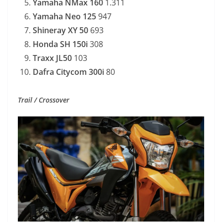
Yamaha NMax 160
1.311
Yamaha Neo 125
947
Shineray XY 50
693
Honda SH 150i
308
Traxx JL50
103
Dafra Citycom 300i
80
Trail / Crossover