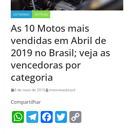
COTIDIANO
NOTÍCIAS
As 10 Motos mais
vendidas em Abril de
2019 no Brasil; veja as
vencedoras por
categoria
6 de maio de 2019
motonewsbrasil
Compartilhar
W
T
F
T
C
h
e
a
w
o