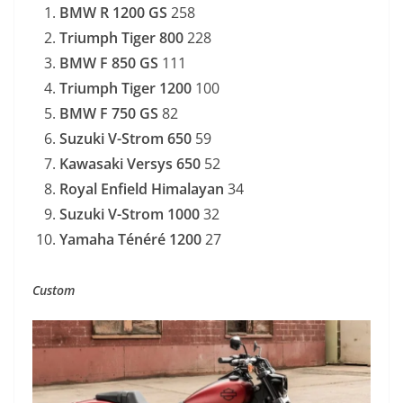
BMW R 1200 GS
258
Triumph Tiger 800
228
BMW F 850 GS
111
Triumph Tiger 1200
100
BMW F 750 GS
82
Suzuki V-Strom 650
59
Kawasaki Versys 650
52
Royal Enfield Himalayan
34
Suzuki V-Strom 1000
32
Yamaha Ténéré 1200
27
Custom