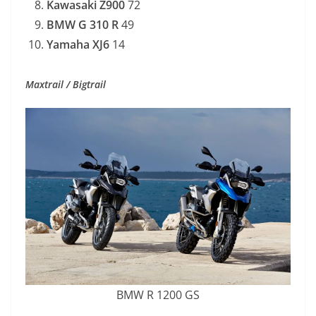
Kawasaki Z900
72
BMW G 310 R
49
Yamaha XJ6
14
Maxtrail / Bigtrail
BMW R 1200 GS