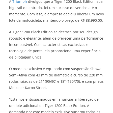
A
Triumph
divulgou que a Tiger 1200 Black Edition, sua
a
l
c
i
p
big trail de entrada, foi um sucesso de vendas até o
momento. Com isso, a empresa decidiu liberar um novo
t
e
e
t
y
lote da motocicleta, mantendo o preço de R$ 88.990,00.
s
g
b
t
L
A Tiger 1200 Black Edition se destaca por seu design
A
r
o
e
i
robusto e elegante, além de oferecer uma performance
incomparável. Com características exclusivas e
p
a
o
r
n
tecnologia de ponta, ela proporciona uma experiência
p
m
k
k
de pilotagem única.
O modelo exclusivo é equipado com suspensão Showa
Semi-Ativa com 43 mm de diâmetro e curso de 220 mm,
rodas raiadas de 21” (90/90) e 18” (150/70), e com pneus
Metzeler Karoo Street.
“Estamos entusiasmados em anunciar a liberação de
um lote adicional da Tiger 1200 Black Edition. A
demanda por este modelo exclusivo superou todas as