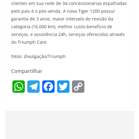
clientes em sua rede de 34 concessionárias espalhadas
pelo país é o pós-venda. A nova Tiger 1200 possui
garantia de 3 anos, maior intervalo de revisão da
categoria (16.000 km), melhor custo-benefício de
serviços, e assistência 24h, serviços oferecidos através
do Triumph Care.
fotos: divulgação/Triumph
Compartilhar
W
T
F
T
C
h
e
a
w
o
a
l
c
i
p
t
e
e
t
y
s
g
b
t
L