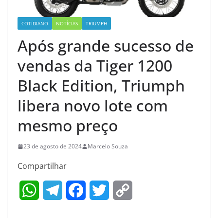
COTIDIANO
NOTÍCIAS
TRIUMPH
Após grande sucesso de
vendas da Tiger 1200
Black Edition, Triumph
libera novo lote com
mesmo preço
23 de agosto de 2024
Marcelo Souza
Compartilhar
W
T
F
T
C
h
e
a
w
o