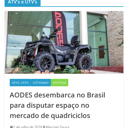
ATV’s e UTV’s
ATV'S, UTV'S
COTIDIANO
NOTÍCIAS
AODES desembarca no Brasil
para disputar espaço no
mercado de quadriciclos
2 de julho de 2026
Marcelo Souza