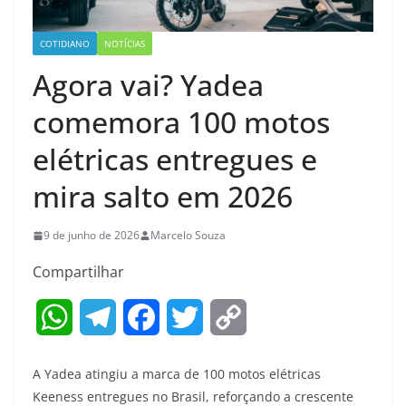
COTIDIANO
NOTÍCIAS
Agora vai? Yadea
comemora 100 motos
elétricas entregues e
mira salto em 2026
9 de junho de 2026
Marcelo Souza
Compartilhar
W
T
F
T
C
h
e
a
w
o
A Yadea atingiu a marca de 100 motos elétricas
a
l
c
i
p
Keeness entregues no Brasil, reforçando a crescente