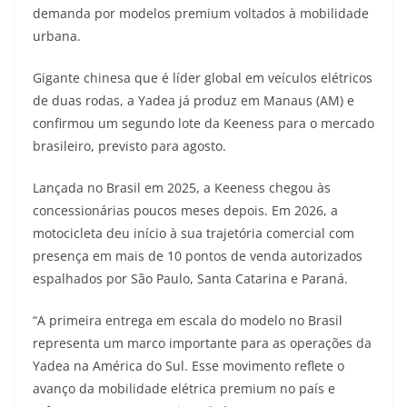
demanda por modelos premium voltados à mobilidade
t
e
e
t
y
urbana.
s
g
b
t
L
Gigante chinesa que é líder global em veículos elétricos
A
r
o
e
i
de duas rodas, a Yadea já produz em Manaus (AM) e
confirmou um segundo lote da Keeness para o mercado
p
a
o
r
n
brasileiro, previsto para agosto.
p
m
k
k
Lançada no Brasil em 2025, a Keeness chegou às
concessionárias poucos meses depois. Em 2026, a
motocicleta deu início à sua trajetória comercial com
presença em mais de 10 pontos de venda autorizados
espalhados por São Paulo, Santa Catarina e Paraná.
“A primeira entrega em escala do modelo no Brasil
representa um marco importante para as operações da
Yadea na América do Sul. Esse movimento reflete o
avanço da mobilidade elétrica premium no país e