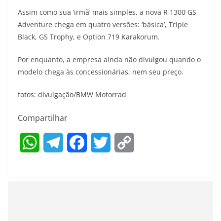
Assim como sua ‘irmã’ mais simples, a nova R 1300 GS
Adventure chega em quatro versões: ‘básica’, Triple
Black, GS Trophy, e Option 719 Karakorum.
Por enquanto, a empresa ainda não divulgou quando o
modelo chega às concessionárias, nem seu preço.
fotos: divulgação/BMW Motorrad
Compartilhar
W
T
F
T
C
h
e
a
w
o
a
l
c
i
p
t
e
e
t
y