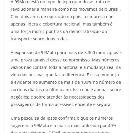
A 99Moto está no topo do jogo quando se trata de
a
l
c
i
p
revolucionar a maneira como nos movemos pelo Brasil.
Com dois anos de operação no país, a empresa não
t
e
e
t
y
apenas lidera a cobertura nacional, mas também é
s
g
b
t
L
uma força motriz por trás da democratização do
transporte sobre duas rodas.
A
r
o
e
i
A expansão da 99Moto para mais de 3.300 municípios é
p
a
o
r
n
uma prova tangível desse compromisso. Mas números
p
m
k
k
vazios não contam toda a história; é a mudança real na
vida das pessoas que faz a diferença. E essa mudança
é evidente no aumento de mais de 100% no número de
corridas diárias no último ano. Isso não é apenas sobre
negócios; é sobre atender às necessidades dos
passageiros de forma acessível, eficiente e segura.
Uma pesquisa da Ipsos confirma o que os números
sugerem: a 99Moto é a marca mais utilizada por 40%
dos entrevistados. É fácil entender por que tantos