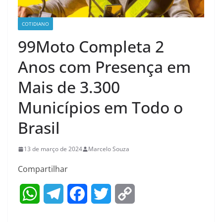
COTIDIANO
99Moto Completa 2
Anos com Presença em
Mais de 3.300
Municípios em Todo o
Brasil
13 de março de 2024
Marcelo Souza
Compartilhar
W
T
F
T
C
h
e
a
w
o