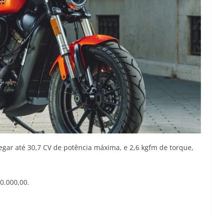
egar até 30,7 CV de potência máxima, e 2,6 kgfm de torque,
0.000,00.