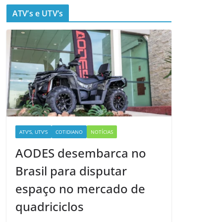
ATV’s e UTV’s
ATV'S, UTV'S
COTIDIANO
NOTÍCIAS
AODES desembarca no
Brasil para disputar
espaço no mercado de
quadriciclos