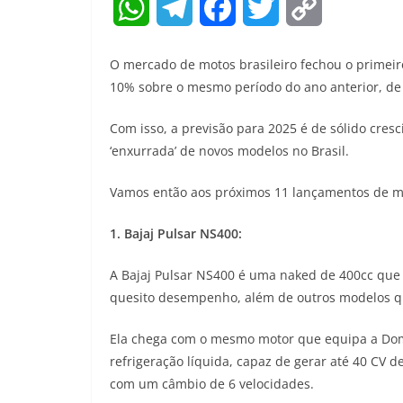
W
T
F
T
C
h
e
a
w
o
O mercado de motos brasileiro fechou o primei
a
l
c
i
p
10% sobre o mesmo período do ano anterior, d
t
e
e
t
y
Com isso, a previsão para 2025 é de sólido cre
‘enxurrada’ de novos modelos no Brasil.
s
g
b
t
L
A
r
o
e
i
Vamos então aos próximos 11 lançamentos de mot
p
a
o
r
n
1. Bajaj Pulsar NS400:
p
m
k
k
A Bajaj Pulsar NS400 é uma naked de 400cc qu
quesito desempenho, além de outros modelos q
Ela chega com o mesmo motor que equipa a Domin
refrigeração líquida, capaz de gerar até 40 CV 
com um câmbio de 6 velocidades.