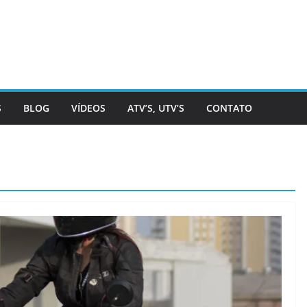
S
BLOG
VÍDEOS
ATV’S, UTV’S
CONTATO