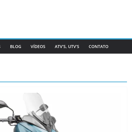
S
BLOG
VÍDEOS
ATV’S, UTV’S
CONTATO