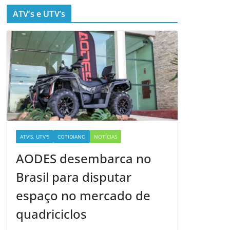
ATV’s e UTV’s
ATV'S, UTV'S
COTIDIANO
NOTÍCIAS
AODES desembarca no
Brasil para disputar
espaço no mercado de
quadriciclos