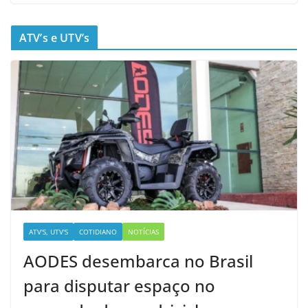
ATV’s e UTV’s
ATV'S, UTV'S
COTIDIANO
NOTÍCIAS
AODES desembarca no Brasil
para disputar espaço no