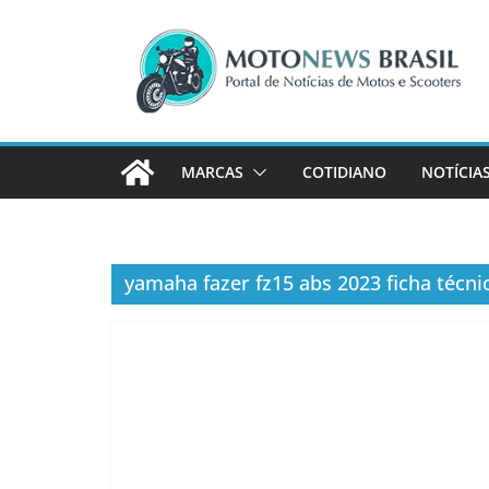
Pular
para
o
conteúdo
MARCAS
COTIDIANO
NOTÍCIA
yamaha fazer fz15 abs 2023 ficha técni