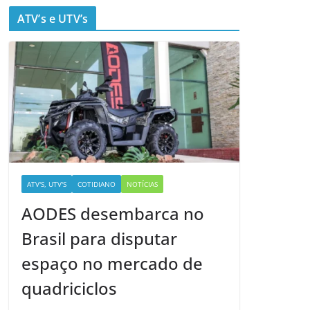
ATV’s e UTV’s
ATV'S, UTV'S
COTIDIANO
NOTÍCIAS
AODES desembarca no
Brasil para disputar
espaço no mercado de
quadriciclos