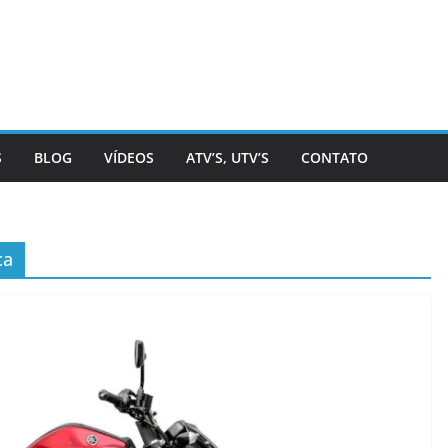
S
BLOG
VÍDEOS
ATV’S, UTV’S
CONTATO
ca