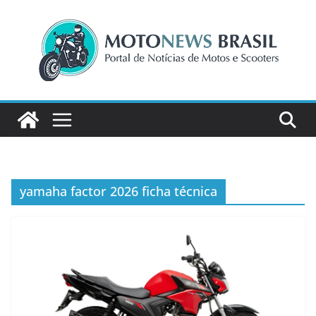
Pular
para
o
conteúdo
yamaha factor 2026 ficha técnica