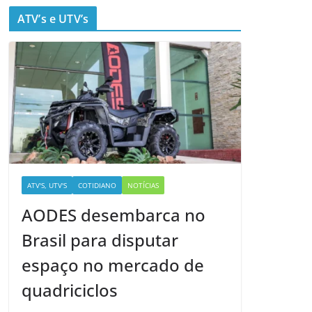
ATV’s e UTV’s
ATV'S, UTV'S
COTIDIANO
NOTÍCIAS
AODES desembarca no
Brasil para disputar
espaço no mercado de
quadriciclos