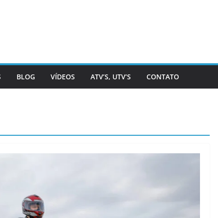
S
BLOG
VÍDEOS
ATV’S, UTV’S
CONTATO