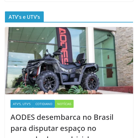
ATV’s e UTV’s
ATV'S, UTV'S
COTIDIANO
NOTÍCIAS
AODES desembarca no Brasil
para disputar espaço no