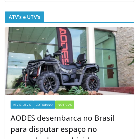
ATV’s e UTV’s
ATV'S, UTV'S
COTIDIANO
NOTÍCIAS
AODES desembarca no Brasil
para disputar espaço no