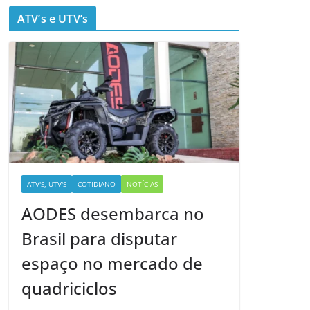
ATV’s e UTV’s
ATV'S, UTV'S
COTIDIANO
NOTÍCIAS
AODES desembarca no
Brasil para disputar
espaço no mercado de
quadriciclos