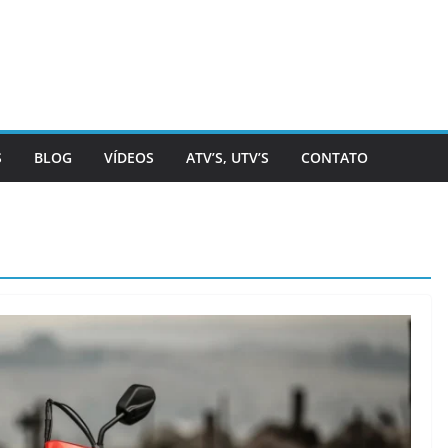
S
BLOG
VÍDEOS
ATV’S, UTV’S
CONTATO