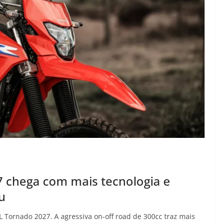
 chega com mais tecnologia e
u
 Tornado 2027. A agressiva on-off road de 300cc traz mais