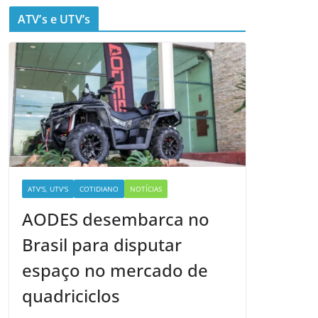
ATV’s e UTV’s
ATV'S, UTV'S
COTIDIANO
NOTÍCIAS
AODES desembarca no
Brasil para disputar
espaço no mercado de
quadriciclos