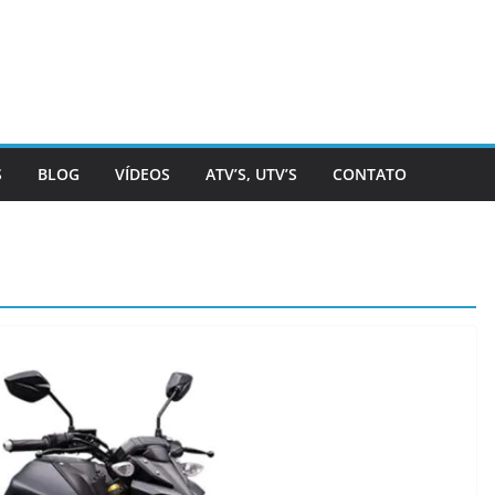
S
BLOG
VÍDEOS
ATV’S, UTV’S
CONTATO